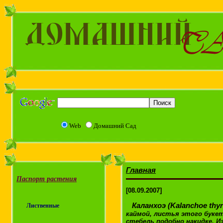
Web
Домашний Сад
Главная
Паспорт растения
[08.09.2007]
Каланхоэ (Kalanchoe thyrs
Лиственные
каймой, листья этого буке
стебель подобно накидке. И