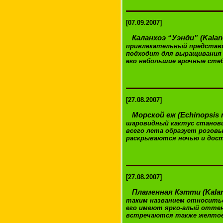
[07.09.2007]
Каланхоэ “Уэнди” (Kala
привлекательный представи
подходит для выращивания в
его небольшие арочные сте
[27.08.2007]
Морской еж (Echinopsis m
шаровидный кактус станови
всего лета образует розов
раскрываются ночью и дости
[27.08.2007]
Пламенная Кэтти (Kalanc
таким названием относитьс
его имеют ярко-алый оттен
встречаются также желтое “