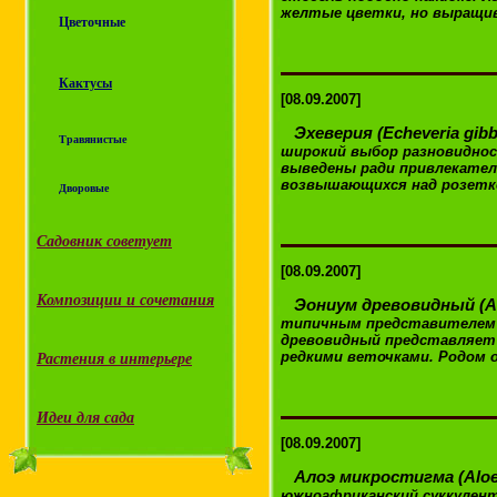
желтые цветки, но выращив
Цветочные
Кактусы
[08.09.2007]
Эхеверия (Echeveria gibbi
Травянистые
широкий выбор разновиднос
выведены ради привлекате
возвышающихся над розетко
Дворовые
Садовник советует
[08.09.2007]
Композиции и сочетания
Эониум древовидный (A
типичным представителем 
древовидный представляет 
редкими веточками. Родом он
Растения в интерьере
Идеи для сада
[08.09.2007]
Алоэ микростигма (Aloe
южноафриканский суккулент