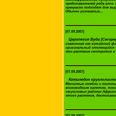
представителей рода алоэ. 
прекрасно подходят для вы
Обычно угловатые...
[07.09.2007]
Церопегия Вуда (Ceropeg
известная как китайский ф
оригинальный стелющийся 
это растение смотрится в п
[07.09.2007]
Котиледон круглолистны
Мясистые стебли и толсты
восковидным налетом, пом
засушливых районах Африки 
этого растения, достигающ
[07.09.2007]