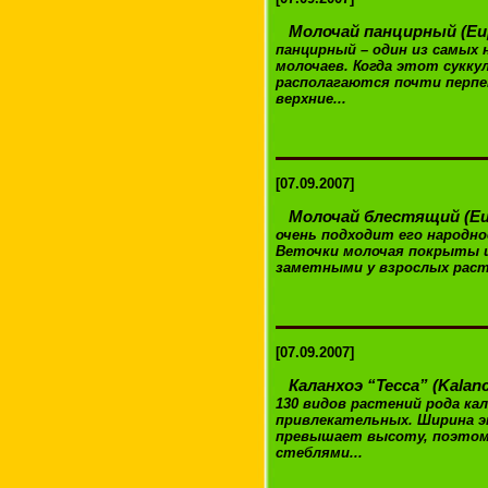
Молочай панцирный (Euph
панцирный – один из самых
молочаев. Когда этот сукку
располагаются почти перпе
верхние...
[07.09.2007]
Молочай блестящий (Euph
очень подходит его народно
Веточки молочая покрыты ш
заметными у взрослых расте
[07.09.2007]
Каланхоэ “Тесса” (Kalan
130 видов растений рода кал
привлекательных. Ширина э
превышает высоту, поэтом
стеблями...