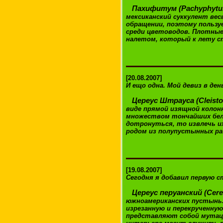
Пахифитум (Pachyphytum
мексиканский суккулент вес
обращении, поэтому польз
среди цветоводов. Плотны
налетом, который к лету с
[20.08.2007]
И ещо одна. Мой девиз в де
Цереус Штрауса (Cleistoc
виде прямой изящной коло
множеством тончайших белы
дотронуться, то извлечь их
родом из полупустынных рай
[19.08.2007]
Сегодня я добавил первую 
Цереус перуанский (Сere
южноамериканских пустынь.
изрезанную и перекрученную
представляют собой мутаци